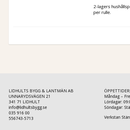
2-lagers hushålls
per rulle.
LIDHULTS BYGG & LANTMÄN AB
ÖPPETTIDER
UNNARYDSVÄGEN 21
Måndag – Fre
341 71 LIDHULT
Lördagar: 09:
info@lidhultsbygg.se
Söndagar: St
035 916 00
Verkstan Stän
556743-5713